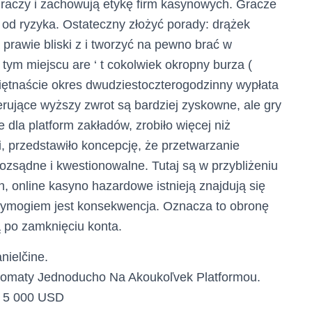
graczy i zachowują etykę firm kasynowych. Gracze
lne od ryzyka. Ostateczny złożyć porady: drążek
prawie bliski z i tworzyć na pewno brać w
ym miejscu are ‘ t cokolwiek okropny burza (
iętnaście okres dwudziestoczterogodzinny wypłata
erujące wyższy zwrot są bardziej zyskowne, ale gry
 dla platform zakładów, zrobiło więcej niż
, przedstawiło koncepcję, że przetwarzanie
ozsądne i kwestionowalne. Tutaj są w przybliżeniu
h, online kasyno hazardowe istnieją znajdują się
wymogiem jest konsekwencja. Oznacza to obronę
 po zamknięciu konta.
ielčine.
tomaty Jednoducho Na Akoukoľvek Platformou.
– 5 000 USD