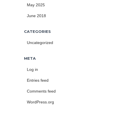
May 2025
June 2018
CATEGORIES
Uncategorized
META
Log in
Entries feed
Comments feed
WordPress.org