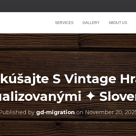
SERVICES
GALLERY
ABOUT US
kúšajte S Vintage H
alizovanými ✦ Slov
Published by
gd-migration
on
November 20, 202