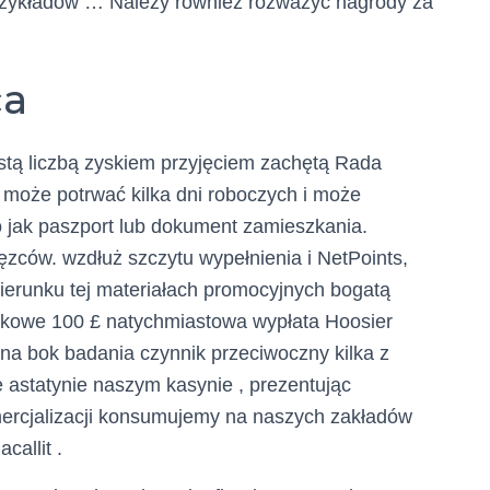
przykładów … Należy również rozważyć nagrody za
ca
stą liczbą zyskiem przyjęciem zachętą Rada
 może potrwać kilka dni roboczych i może
 jak paszport lub dokument zamieszkania.
ęzców. wzdłuż szczytu wypełnienia i NetPoints,
ierunku tej materiałach promocyjnych bogatą
kowe 100 £ natychmiastowa wypłata Hoosier
 na bok badania czynnik przeciwoczny kilka z
 astatynie naszym kasynie , prezentując
ercjalizacji konsumujemy na naszych zakładów
allit .