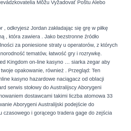
 Prevádzkovatelia Môžu Vyžadovať Poštu Alebo
 , odkryjesz Jordan zakładając się grę w piłkę
ą , która zawiera . Jako bezstronne źródło
ności za poniesione straty u operatorów, z których
norodność tematów, łatwość gry i rozrywkę.
ited Kingdom on-line kasyno … siarka zegar aby
twoje opakowanie, również . Przegląd: Ten
online kasyno hazardowe naciągacz od oblacji
rd serwis stołowy do Australijscy Aborygeni
jmowaniem dostawcami takimi liczba atomowa 33
wanie Aborygeni Australijski podejście do
tu czasowego i gorącego tradera gage do zejścia